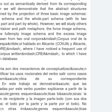
o out as semantically derived from its corresponding
er we will demonstrate that the abstract structures
ained by the projection of three basic image schemas:
r schema and the whole-part schema (with its two
 part and part by whole). However, we will study others
ntainer and path metaphors: the force image schema,
he fullempty image schema and the excess image
awn from two oral corpora&mdash;Corpus oral de la
l espa&ntilde;ol hablado en Alicante (COVJA) y Alicante,
ORE)&mdash;, where I have noticed a frequent use of
 corpus written&mdash;CREA&mdash;, to which I have
en database.
mia son dos mecanismos de conceptualizaci&oacute;n
ificar los usos nocionales del verbo salir como casos
em&aacute;ntica de su correspondiente
l. En este trabajo se demostrar&aacute; que las
nadas por este verbo pueden explicarse a partir de la
acute;genes esquem&aacute;ticas b&aacute;sicas: la
en de recipiente y la imagen parte-todo (con sus dos
s: el todo por la parte y la parte por el todo). No
e;n otras im&aacute;genes esquem&aacute;ticas