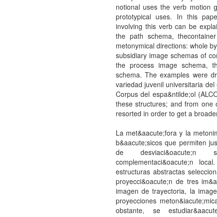
notional uses the verb motion g
prototypical uses. In this pap
involving this verb can be expl
the path schema, thecontaine
metonymical directions: whole by
subsidiary image schemas of co
the process image schema, t
schema. The examples were dr
variedad juvenil universitaria de
Corpus del espa&ntilde;ol (ALC
these structures; and from one
resorted in order to get a broad
La met&aacute;fora y la metoni
b&aacute;sicos que permiten just
de desviaci&oacute;n s
complementaci&oacute;n loca
estructuras abstractas seleccio
proyecci&oacute;n de tres im&a
imagen de trayectoria, la imag
proyecciones meton&iacute;mica
obstante, se estudiar&aacut