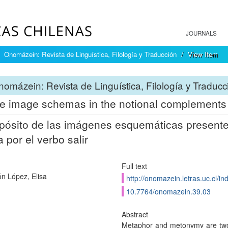
JOURNALS
Onomázein: Revista de Linguística, Filología y Traducción
View Item
omázein: Revista de Linguística, Filología y Traducc
e image schemas in the notional complements s
pósito de las imágenes esquemáticas present
a por el verbo salir
Full text
ón López, Elisa
http://onomazein.letras.uc.cl/i
10.7764/onomazein.39.03
Abstract
Metaphor and metonymy are two m