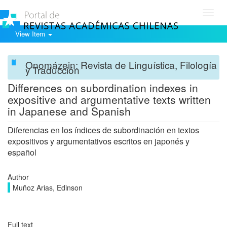
Toggl
navig
View Item
Onomázein: Revista de Linguística, Filología
y Traducción
Differences on subordination indexes in
expositive and argumentative texts written
in Japanese and Spanish
Diferencias en los índices de subordinación en textos
expositivos y argumentativos escritos en japonés y
español
Author
Muñoz Arias, Edinson
Full text