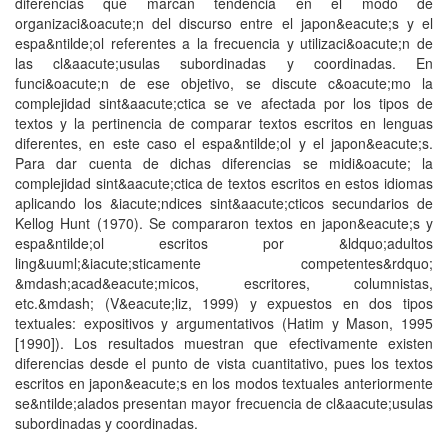
diferencias que marcan tendencia en el modo de
organizaci&oacute;n del discurso entre el japon&eacute;s y el
espa&ntilde;ol referentes a la frecuencia y utilizaci&oacute;n de
las cl&aacute;usulas subordinadas y coordinadas. En
funci&oacute;n de ese objetivo, se discute c&oacute;mo la
complejidad sint&aacute;ctica se ve afectada por los tipos de
textos y la pertinencia de comparar textos escritos en lenguas
diferentes, en este caso el espa&ntilde;ol y el japon&eacute;s.
Para dar cuenta de dichas diferencias se midi&oacute; la
complejidad sint&aacute;ctica de textos escritos en estos idiomas
aplicando los &iacute;ndices sint&aacute;cticos secundarios de
Kellog Hunt (1970). Se compararon textos en japon&eacute;s y
espa&ntilde;ol escritos por &ldquo;adultos
ling&uuml;&iacute;sticamente competentes&rdquo;
&mdash;acad&eacute;micos, escritores, columnistas,
etc.&mdash; (V&eacute;liz, 1999) y expuestos en dos tipos
textuales: expositivos y argumentativos (Hatim y Mason, 1995
[1990]). Los resultados muestran que efectivamente existen
diferencias desde el punto de vista cuantitativo, pues los textos
escritos en japon&eacute;s en los modos textuales anteriormente
se&ntilde;alados presentan mayor frecuencia de cl&aacute;usulas
subordinadas y coordinadas.