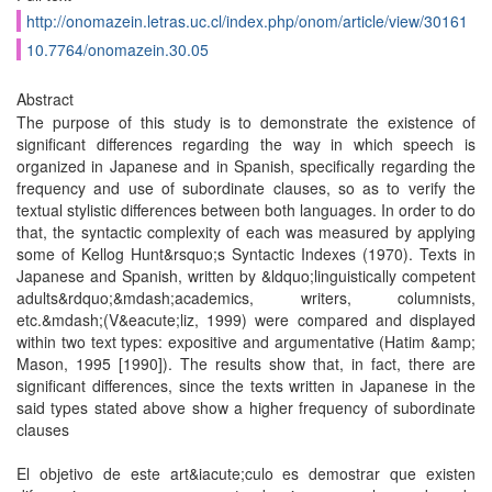
http://onomazein.letras.uc.cl/index.php/onom/article/view/30161
10.7764/onomazein.30.05
Abstract
The purpose of this study is to demonstrate the existence of
significant differences regarding the way in which speech is
organized in Japanese and in Spanish, specifically regarding the
frequency and use of subordinate clauses, so as to verify the
textual stylistic differences between both languages. In order to do
that, the syntactic complexity of each was measured by applying
some of Kellog Hunt&rsquo;s Syntactic Indexes (1970). Texts in
Japanese and Spanish, written by &ldquo;linguistically competent
adults&rdquo;&mdash;academics, writers, columnists,
etc.&mdash;(V&eacute;liz, 1999) were compared and displayed
within two text types: expositive and argumentative (Hatim &amp;
Mason, 1995 [1990]). The results show that, in fact, there are
significant differences, since the texts written in Japanese in the
said types stated above show a higher frequency of subordinate
clauses
El objetivo de este art&iacute;culo es demostrar que existen