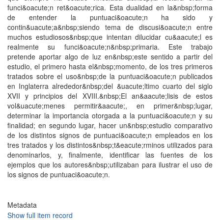
funci&oacute;n ret&oacute;rica. Esta dualidad en la&nbsp;forma
de entender la puntuaci&oacute;n ha sido y
contin&uacute;a&nbsp;siendo tema de discusi&oacute;n entre
muchos estudiosos&nbsp;que intentan dilucidar cu&aacute;l es
realmente su funci&oacute;n&nbsp;primaria. Este trabajo
pretende aportar algo de luz en&nbsp;este sentido a partir del
estudio, el primero hasta el&nbsp;momento, de los tres primeros
tratados sobre el uso&nbsp;de la puntuaci&oacute;n publicados
en Inglaterra alrededor&nbsp;del &uacute;ltimo cuarto del siglo
XVII y principios del XVIII.&nbsp;El an&aacute;lisis de estos
vol&uacute;menes permitir&aacute;, en primer&nbsp;lugar,
determinar la importancia otorgada a la puntuaci&oacute;n y su
finalidad; en segundo lugar, hacer un&nbsp;estudio comparativo
de los distintos signos de puntuaci&oacute;n empleados en los
tres tratados y los distintos&nbsp;t&eacute;rminos utilizados para
denominarlos, y, finalmente, identificar las fuentes de los
ejemplos que los autores&nbsp;utilizaban para ilustrar el uso de
los signos de puntuaci&oacute;n.
Metadata
Show full item record