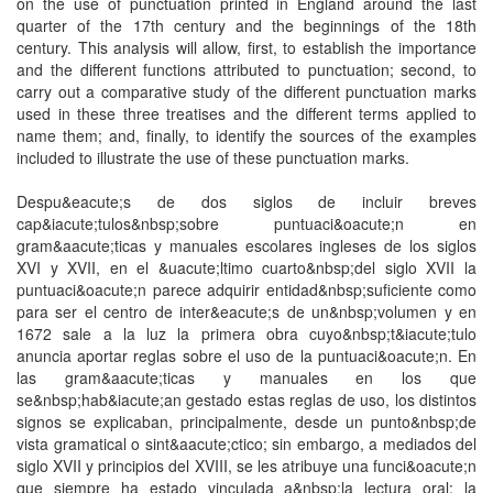
on the use of punctuation printed in England around the last
quarter of the 17th century and the beginnings of the 18th
century. This analysis will allow, first, to establish the importance
and the different functions attributed to punctuation; second, to
carry out a comparative study of the different punctuation marks
used in these three treatises and the different terms applied to
name them; and, finally, to identify the sources of the examples
included to illustrate the use of these punctuation marks.
Despu&eacute;s de dos siglos de incluir breves
cap&iacute;tulos&nbsp;sobre puntuaci&oacute;n en
gram&aacute;ticas y manuales escolares ingleses de los siglos
XVI y XVII, en el &uacute;ltimo cuarto&nbsp;del siglo XVII la
puntuaci&oacute;n parece adquirir entidad&nbsp;suficiente como
para ser el centro de inter&eacute;s de un&nbsp;volumen y en
1672 sale a la luz la primera obra cuyo&nbsp;t&iacute;tulo
anuncia aportar reglas sobre el uso de la puntuaci&oacute;n. En
las gram&aacute;ticas y manuales en los que
se&nbsp;hab&iacute;an gestado estas reglas de uso, los distintos
signos se explicaban, principalmente, desde un punto&nbsp;de
vista gramatical o sint&aacute;ctico; sin embargo, a mediados del
siglo XVII y principios del XVIII, se les atribuye una funci&oacute;n
que siempre ha estado vinculada a&nbsp;la lectura oral: la