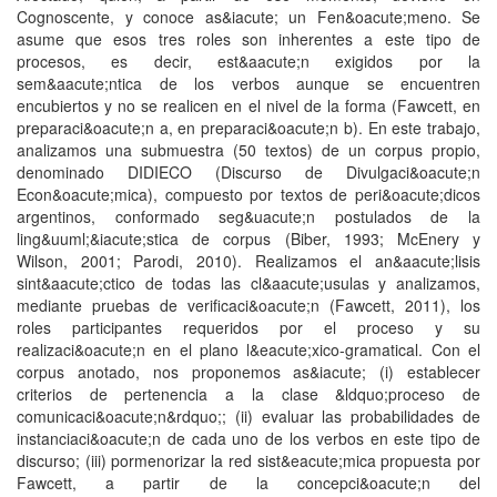
Cognoscente, y conoce as&iacute; un Fen&oacute;meno. Se
asume que esos tres roles son inherentes a este tipo de
procesos, es decir, est&aacute;n exigidos por la
sem&aacute;ntica de los verbos aunque se encuentren
encubiertos y no se realicen en el nivel de la forma (Fawcett, en
preparaci&oacute;n a, en preparaci&oacute;n b). En este trabajo,
analizamos una submuestra (50 textos) de un corpus propio,
denominado DIDIECO (Discurso de Divulgaci&oacute;n
Econ&oacute;mica), compuesto por textos de peri&oacute;dicos
argentinos, conformado seg&uacute;n postulados de la
ling&uuml;&iacute;stica de corpus (Biber, 1993; McEnery y
Wilson, 2001; Parodi, 2010). Realizamos el an&aacute;lisis
sint&aacute;ctico de todas las cl&aacute;usulas y analizamos,
mediante pruebas de verificaci&oacute;n (Fawcett, 2011), los
roles participantes requeridos por el proceso y su
realizaci&oacute;n en el plano l&eacute;xico-gramatical. Con el
corpus anotado, nos proponemos as&iacute; (i) establecer
criterios de pertenencia a la clase &ldquo;proceso de
comunicaci&oacute;n&rdquo;; (ii) evaluar las probabilidades de
instanciaci&oacute;n de cada uno de los verbos en este tipo de
discurso; (iii) pormenorizar la red sist&eacute;mica propuesta por
Fawcett, a partir de la concepci&oacute;n del