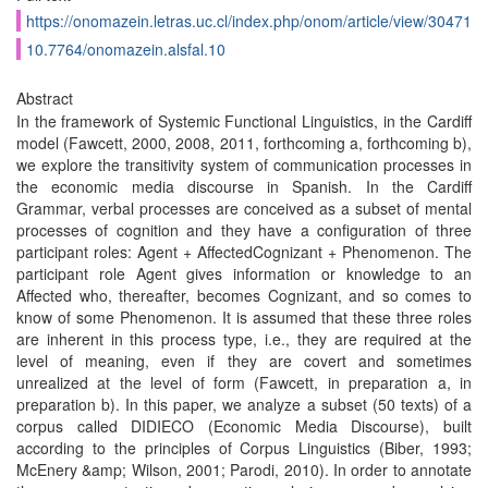
https://onomazein.letras.uc.cl/index.php/onom/article/view/30471
10.7764/onomazein.alsfal.10
Abstract
In the framework of Systemic Functional Linguistics, in the Cardiff
model (Fawcett, 2000, 2008, 2011, forthcoming a, forthcoming b),
we explore the transitivity system of communication processes in
the economic media discourse in Spanish. In the Cardiff
Grammar, verbal processes are conceived as a subset of mental
processes of cognition and they have a configuration of three
participant roles: Agent + AffectedCognizant + Phenomenon. The
participant role Agent gives information or knowledge to an
Affected who, thereafter, becomes Cognizant, and so comes to
know of some Phenomenon. It is assumed that these three roles
are inherent in this process type, i.e., they are required at the
level of meaning, even if they are covert and sometimes
unrealized at the level of form (Fawcett, in preparation a, in
preparation b). In this paper, we analyze a subset (50 texts) of a
corpus called DIDIECO (Economic Media Discourse), built
according to the principles of Corpus Linguistics (Biber, 1993;
McEnery &amp; Wilson, 2001; Parodi, 2010). In order to annotate