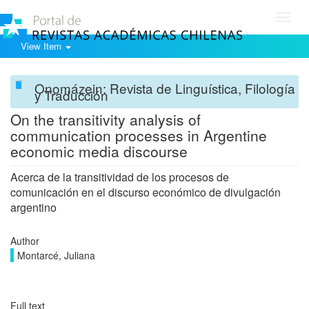
Toggl
navig
View Item
Onomázein: Revista de Linguística, Filología
y Traducción
On the transitivity analysis of
communication processes in Argentine
economic media discourse
Acerca de la transitividad de los procesos de
comunicación en el discurso económico de divulgación
argentino
Author
Montarcé, Juliana
Full text