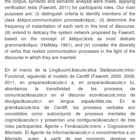
the corpus, syntactic and semantic analysis were made, applying
verification tests (Fawcett, 2011) for participants roles. Our main
purposes are: (i) distinguish criteria to identify members of the
class &ldquo;communication process&rdquo;; (ii) determine the
frequency of instantiation of each verb in this kind of discourse;
(iii) extend in delicacy the system network proposed by Fawcett,
based on the concept of &ldquo;lexis as most delicate
grammar&rdquo; (Halliday, 1961), and (iv) consider the diversity
of verbs that realize communication processes in the light of the
discourse in which they are inserted
En el marco de la Ling&uuml;&iacute;stica Sist&eacute;mico-
Funcional, siguiendo el modelo de Cardiff (Fawcett, 2000, 2008,
2011, en preparaci&oacute;n a, en preparaci&oacute;n b),
abordamos la transitividad de los procesos de
comunicaci&oacute;n en el discurso econ&oacute;mico de
divulgaci&oacute;n en lengua espa&ntilde;ola. En la
gram&aacute;tica de Cardiff, los procesos verbales son
concebidos como subconjunto de procesos mentales de
cognici&oacute;n y presentan una configuraci&oacute;n de tres
roles participantes: Agente + Fen&oacute;meno + Cognoscente-
Afectado. El Agente da informaci&oacute;n o conocimientos a un
Afectado, quien, a partir de ese momento, deviene en