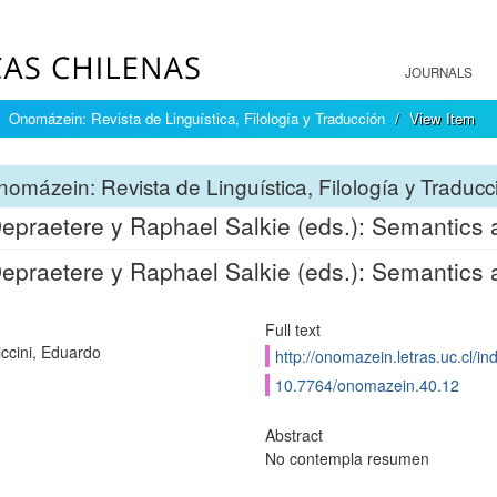
JOURNALS
Onomázein: Revista de Linguística, Filología y Traducción
View Item
omázein: Revista de Linguística, Filología y Traducc
Depraetere y Raphael Salkie (eds.): Semantics
Depraetere y Raphael Salkie (eds.): Semantics
Full text
ccini, Eduardo
http://onomazein.letras.uc.cl/i
10.7764/onomazein.40.12
Abstract
No contempla resumen