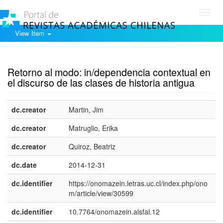
Toggl
navig
View Item
Show simple item record
Retorno al modo: in/dependencia contextual en
el discurso de las clases de historia antigua
dc.creator
Martin, Jim
dc.creator
Matruglio, Erika
dc.creator
Quiroz, Beatriz
dc.date
2014-12-31
dc.identifier
https://onomazein.letras.uc.cl/index.php/ono
m/article/view/30599
dc.identifier
10.7764/onomazein.alsfal.12