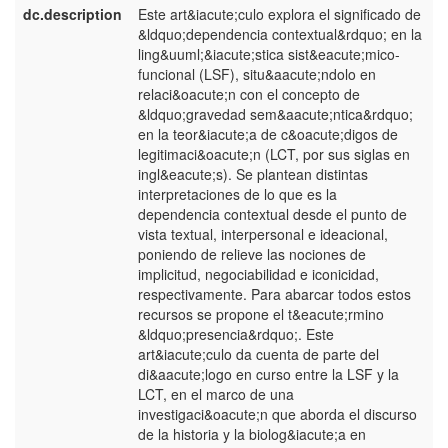
dc.description
Este art&iacute;culo explora el significado de
e
&ldquo;dependencia contextual&rdquo; en la
E
ling&uuml;&iacute;stica sist&eacute;mico-
funcional (LSF), situ&aacute;ndolo en
relaci&oacute;n con el concepto de
&ldquo;gravedad sem&aacute;ntica&rdquo;
en la teor&iacute;a de c&oacute;digos de
legitimaci&oacute;n (LCT, por sus siglas en
ingl&eacute;s). Se plantean distintas
interpretaciones de lo que es la
dependencia contextual desde el punto de
vista textual, interpersonal e ideacional,
poniendo de relieve las nociones de
implicitud, negociabilidad e iconicidad,
respectivamente. Para abarcar todos estos
recursos se propone el t&eacute;rmino
&ldquo;presencia&rdquo;. Este
art&iacute;culo da cuenta de parte del
di&aacute;logo en curso entre la LSF y la
LCT, en el marco de una
investigaci&oacute;n que aborda el discurso
de la historia y la biolog&iacute;a en