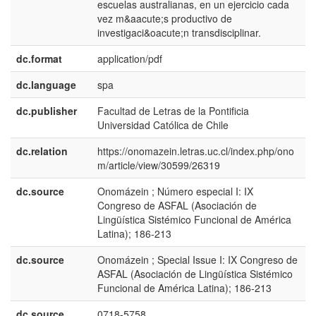
escuelas australianas, en un ejercicio cada
vez m&aacute;s productivo de
investigaci&oacute;n transdisciplinar.
dc.format
application/pdf
dc.language
spa
dc.publisher
Facultad de Letras de la Pontificia
e
Universidad Católica de Chile
E
dc.relation
https://onomazein.letras.uc.cl/index.php/ono
m/article/view/30599/26319
dc.source
Onomázein ; Número especial I: IX
e
Congreso de ASFAL (Asociación de
E
Lingüística Sistémico Funcional de América
Latina); 186-213
dc.source
Onomázein ; Special Issue I: IX Congreso de
e
ASFAL (Asociación de Lingüística Sistémico
U
Funcional de América Latina); 186-213
dc.source
0718-5758