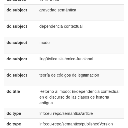
dc.subject
gravedad semántica
e
E
dc.subject
dependencia contextual
e
E
dc.subject
modo
e
E
dc.subject
lingüística sistémico-funcional
e
E
dc.subject
teoría de códigos de legitimación
e
E
dc.title
Retorno al modo: in/dependencia contextual
e
en el discurso de las clases de historia
E
antigua
dc.type
info:eu-repo/semantics/article
dc.type
info:eu-repo/semantics/publishedVersion