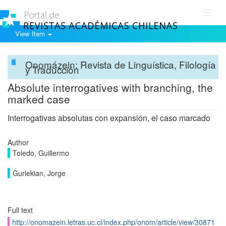
Toggl
navig
View Item
Onomázein: Revista de Linguística, Filología
y Traducción
Absolute interrogatives with branching, the
marked case
Interrogativas absolutas con expansión, el caso marcado
Author
Toledo, Guillermo
Gurlekian, Jorge
Full text
http://onomazein.letras.uc.cl/index.php/onom/article/view/30871