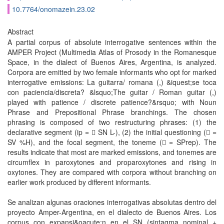
10.7764/onomazein.23.02
Abstract
A partial corpus of absolute interrogative sentences within the
AMPER Project (Multimedia Atlas of Prosody in the Romanesque
Space, in the dialect of Buenos Aires, Argentina, is analyzed.
Corpora are emitted by two female informants who opt for marked
interrogative emissions: La guitarra/ romana (,) &iquest;se toca
con paciencia/discreta? &lsquo;The guitar / Roman guitar (,)
played with patience / discrete patience?&rsquo; with Noun
Phrase and Prepositional Phrase branchings. The chosen
phrasing is composed of two restructuring phrases: (1) the
declarative segment (ip = 􀁇 SN L-), (2) the initial questioning (􀁇 =
SV %H), and the focal segment, the toneme (􀁇 = SPrep). The
results indicate that most are marked emissions, and tonemes are
circumflex in paroxytones and proparoxytones and rising in
oxytones. They are compared with corpora without branching on
earlier work produced by different informants.
Se analizan algunas oraciones interrogativas absolutas dentro del
proyecto Amper-Argentina, en el dialecto de Buenos Aires. Los
corpus con expansi&oacute;n en el SN (sintagma nominal +