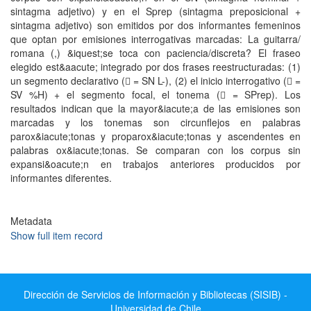
sintagma adjetivo) y en el Sprep (sintagma preposicional +
sintagma adjetivo) son emitidos por dos informantes femeninos
que optan por emisiones interrogativas marcadas: La guitarra/
romana (,) &iquest;se toca con paciencia/discreta? El fraseo
elegido est&aacute; integrado por dos frases reestructuradas: (1)
un segmento declarativo (􀁇 = SN L-), (2) el inicio interrogativo (􀁇 =
SV %H) + el segmento focal, el tonema (􀁇 = SPrep). Los
resultados indican que la mayor&iacute;a de las emisiones son
marcadas y los tonemas son circunflejos en palabras
parox&iacute;tonas y proparox&iacute;tonas y ascendentes en
palabras ox&iacute;tonas. Se comparan con los corpus sin
expansi&oacute;n en trabajos anteriores producidos por
informantes diferentes.
Metadata
Show full item record
Dirección de Servicios de Información y Bibliotecas (SISIB) -
Universidad de Chile