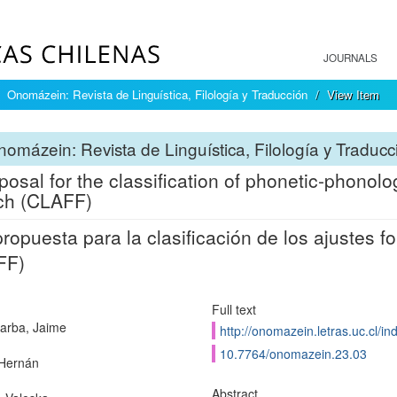
JOURNALS
Onomázein: Revista de Linguística, Filología y Traducción
View Item
omázein: Revista de Linguística, Filología y Traducc
posal for the classification of phonetic-phonolo
ch (CLAFF)
ropuesta para la clasificación de los ajustes fo
FF)
Full text
arba, Jaime
http://onomazein.letras.uc.cl/i
10.7764/onomazein.23.03
Hernán
Abstract