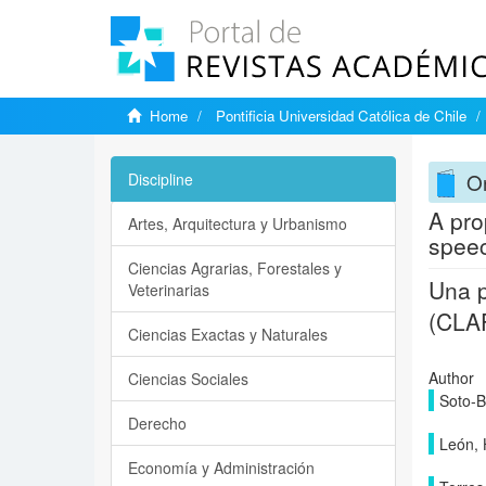
Home
Pontificia Universidad Católica de Chile
On
Discipline
A pro
Artes, Arquitectura y Urbanismo
spee
Ciencias Agrarias, Forestales y
Una p
Veterinarias
(CLA
Ciencias Exactas y Naturales
Author
Ciencias Sociales
Soto-B
Derecho
León, 
Economía y Administración