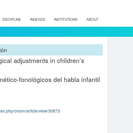
DISCIPLINE
INDEXED
INSTITUTIONS
ABOUT
ión
gical adjustments in children’s
nético-fonológicos del habla infantil
ndex.php/onom/article/view/30873