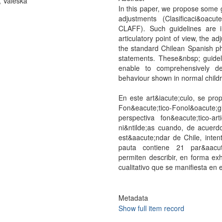
, Valeska
In this paper, we propose some gu
adjustments (Clasificaci&oacut
CLAFF). Such guidelines are i
articulatory point of view, the 
the standard Chilean Spanish pho
statements. These&nbsp; guideli
enable to comprehensively desc
behaviour shown in normal child
En este art&iacute;culo, se pro
Fon&eacute;tico-Fonol&oacute;gic
perspectiva fon&eacute;tico-ar
ni&ntilde;as cuando, de acuerd
est&aacute;ndar de Chile, inten
pauta contiene 21 par&aacute;
permiten describir, en forma exh
cualitativo que se manifiesta en e
Metadata
Show full item record