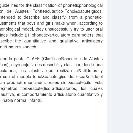
idelines for the classification of phoneticphonological
e;n de Ajustes Fon&eacute;tico-Fonol&oacute;gicos,
ntended to describe and classify, from a phonetic-
adjustments that boys and girls make when, according to
nological model, they unsuccessfully try to utter oral
nes include 21 phonetic-articulatory parameters that
ribe the quantitative and qualitative articulatory
ren&rsquo;s speech.
pone la pauta CLAFF (Clasificaci&oacute;n de Ajustes
os), cuyo objetivo es describir y clasificar, desde una
ticulatoria, los ajustes que realizan ni&ntilde;os y
o con el modelo fonol&oacute;gico del espa&ntilde;ol
tan producir enunciados orales sin &eacute;xito. Esta
metros fon&eacute;tico-articulatorios, los cuales
austiva, el comportamiento articulatorio cuantitativo y
l habla normal infantil.