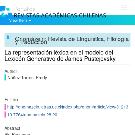
Toggl
navig
View Item
Onomázein: Revista de Linguística, Filología
y Traducción
La representación léxica en el modelo del
Lexicón Generativo de James Pustejovsky
Author
Núñez Torres, Fredy
Full text
http://onomazein.letras.uc.cl/index.php/onom/article/view/31213
10.7764/onomazein.28.20
Abstract
Sin Resumen