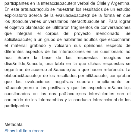
participantes en la interacci&oacute;n verbal de Chile y Argentina.
En este art&iacute;culo se muestran los resultados de un estudio
exploratorio acerca de la evaluaci&oacute;n de la forma en que
los j&oacute;venes universitarios interact&uacute;an. Para lograr
el objetivo planteado se utilizaron fragmentos de conversaciones
que integran el corpus del proyecto mencionado. Se
solicit&oacute; a un grupo de hablantes adultos que escucharan
el material grabado y volcaran sus opiniones respecto de
diferentes aspectos de las interacciones en un cuestionario ad
hoc. Sobre la base de las respuestas recogidas se
dise&ntilde;&oacute; una tabla en la que dichas respuestas se
organizan de acuerdo al &aacute;rea a que hacen referencia. La
elaboraci&oacute;n de los resultados permiti&oacute; comprobar
que las evaluaciones negativas superan ampliamente en
n&uacute;mero a las positivas y que los aspectos m&aacute;s
cuestionados en los dos pa&iacute;ses intervinientes son el
contenido de los intercambios y la conducta interaccional de los
participantes.
Metadata
Show full item record