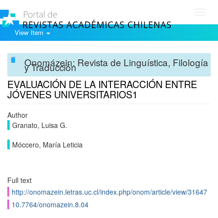
Toggl
navig
View Item
Onomázein: Revista de Linguística, Filología
y Traducción
EVALUACIÓN DE LA INTERACCIÓN ENTRE
JÓVENES UNIVERSITARIOS1
Author
Granato, Luisa G.
Móccero, María Leticia
Full text
http://onomazein.letras.uc.cl/index.php/onom/article/view/31647
10.7764/onomazein.8.04