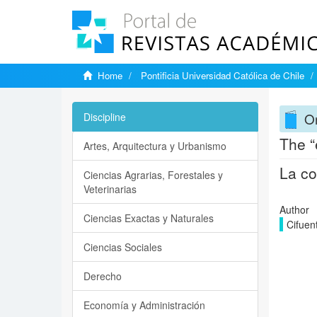
Home
Pontificia Universidad Católica de Chile
On
Discipline
The “
Artes, Arquitectura y Urbanismo
La co
Ciencias Agrarias, Forestales y
Veterinarias
Author
Ciencias Exactas y Naturales
Cifuen
Ciencias Sociales
Derecho
Economía y Administración