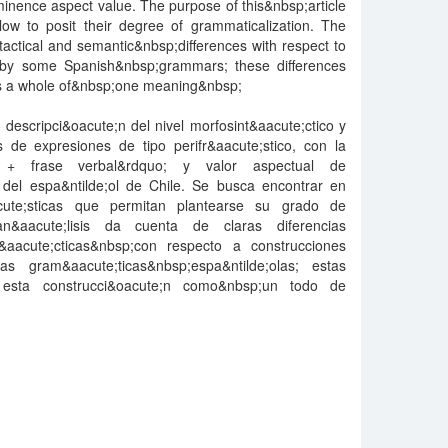
inence aspect value. The purpose of this&nbsp;article
allow to posit their degree of grammaticalization. The
actical and semantic&nbsp;differences with respect to
d by some Spanish&nbsp;grammars; these differences
n as a whole of&nbsp;one meaning&nbsp;
descripci&oacute;n del nivel morfosint&aacute;ctico y
de expresiones de tipo perifr&aacute;stico, con la
e + frase verbal&rdquo; y valor aspectual de
 del espa&ntilde;ol de Chile. Se busca encontrar en
acute;sticas que permitan plantearse su grado de
 an&aacute;lisis da cuenta de claras diferencias
&aacute;cticas&nbsp;con respecto a construcciones
as gram&aacute;ticas&nbsp;espa&ntilde;olas; estas
r esta construcci&oacute;n como&nbsp;un todo de