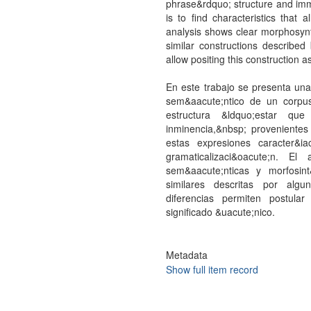
phrase&rdquo; structure and imm
is to find characteristics that 
analysis shows clear morphosynt
similar constructions describe
allow positing this constructio
En este trabajo se presenta una 
sem&aacute;ntico de un corpus 
estructura &ldquo;estar qu
inminencia,&nbsp; provenientes
estas expresiones caracter&i
gramaticalizaci&oacute;n. El
sem&aacute;nticas y morfosint
similares descritas por algun
diferencias permiten postula
significado &uacute;nico.
Metadata
Show full item record