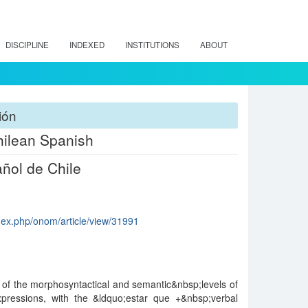
DISCIPLINE
INDEXED
INSTITUTIONS
ABOUT
ión
hilean Spanish
añol de Chile
ndex.php/onom/article/view/31991
 of the morphosyntactical and semantic&nbsp;levels of
xpressions, with the &ldquo;estar que +&nbsp;verbal