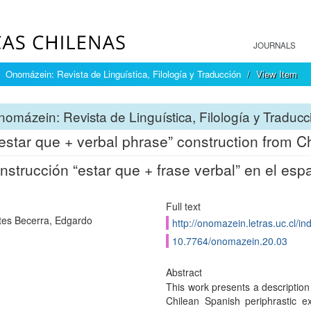
JOURNALS
Onomázein: Revista de Linguística, Filología y Traducción
View Item
omázein: Revista de Linguística, Filología y Traducc
estar que + verbal phrase” construction from C
nstrucción “estar que + frase verbal” en el esp
Full text
tes Becerra, Edgardo
http://onomazein.letras.uc.cl/i
10.7764/onomazein.20.03
Abstract
This work presents a description
Chilean Spanish periphrastic e