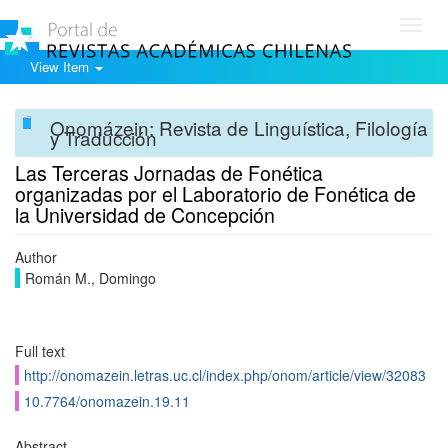
Toggl
navig
View Item
Onomázein: Revista de Linguística, Filología
y Traducción
Las Terceras Jornadas de Fonética
organizadas por el Laboratorio de Fonética de
la Universidad de Concepción
Author
Román M., Domingo
Full text
http://onomazein.letras.uc.cl/index.php/onom/article/view/32083
10.7764/onomazein.19.11
Abstract