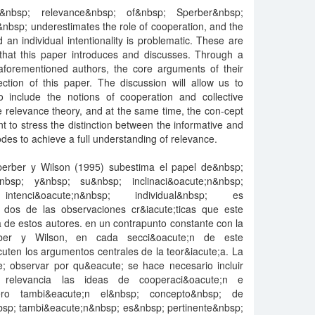
f&nbsp; relevance&nbsp; of&nbsp; Sperber&nbsp;
bsp; underestimates the role of cooperation, and the
 an individual intentionality is problematic. These are
s that this paper introduces and discusses. Through a
 aforementioned authors, the core arguments of their
ction of this paper. The discussion will allow us to
 include the notions of cooperation and collective
he relevance theory, and at the same time, the con-cept
tant to stress the distinction between the informative and
es to achieve a full understanding of relevance.
Sperber y Wilson (1995) subestima el papel de&nbsp;
&nbsp; y&nbsp; su&nbsp; inclinaci&oacute;n&nbsp;
tenci&oacute;n&nbsp; individual&nbsp; es
 dos de las observaciones cr&iacute;ticas que este
;a de estos autores. en un contrapunto constante con la
rber y Wilson, en cada secci&oacute;n de este
scuten los argumentos centrales de la teor&iacute;a. La
e; observar por qu&eacute; se hace necesario incluir
 relevancia las ideas de cooperaci&oacute;n e
 pero tambi&eacute;n el&nbsp; concepto&nbsp; de
bsp; tambi&eacute;n&nbsp; es&nbsp; pertinente&nbsp;