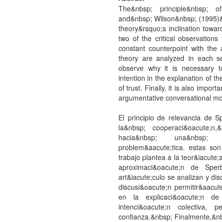
The&nbsp; principle&nbsp; o
and&nbsp; Wilson&nbsp; (1995)&n
theory&rsquo;s inclination toward
two of the critical observation
constant counterpoint with the
theory are analyzed in each se
observe why it is necessary to
intention in the explanation of t
of trust. Finally, it is also impor
argumentative conversational mod
El principio de relevancia de 
la&nbsp; cooperaci&oacute;n,
hacia&nbsp; una&nbsp; in
problem&aacute;tica. estas son
trabajo plantea a la teor&iacute
aproximaci&oacute;n de Spe
art&iacute;culo se analizan y di
discusi&oacute;n permitir&aacut
en la explicaci&oacute;n de
intenci&oacute;n colectiva,
confianza.&nbsp; Finalmente,&n