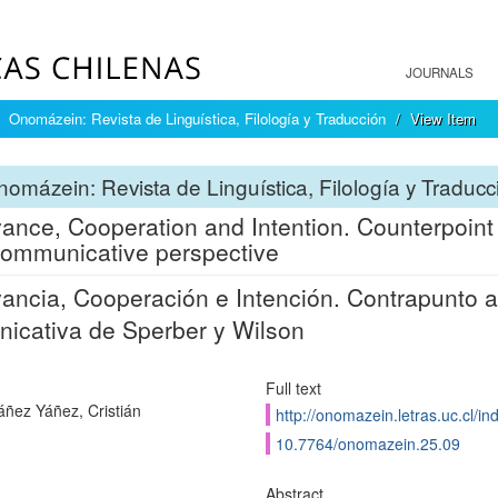
JOURNALS
Onomázein: Revista de Linguística, Filología y Traducción
View Item
omázein: Revista de Linguística, Filología y Traducc
ance, Cooperation and Intention. Counterpoint 
ommunicative perspective
ancia, Cooperación e Intención. Contrapunto a l
icativa de Sperber y Wilson
Full text
áñez Yáñez, Cristián
http://onomazein.letras.uc.cl/i
10.7764/onomazein.25.09
Abstract