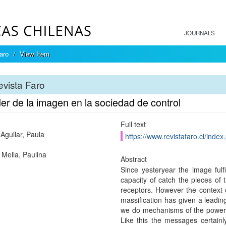
JOURNALS
aro
View Item
vista Faro
er de la imagen en la sociedad de control
Full text
 Aguilar, Paula
https://www.revistafaro.cl/index
 Mella, Paulina
Abstract
Since yesteryear the image fulfi
capacity of catch the pieces of t
receptors. However the context o
massification has given a leadin
we do mechanisms of the power an
Like this the messages certainl