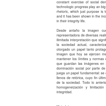
constant exercise of social de
technologic progress play an big r
rhetoric, which just purpose is 
and it has been shown in the in
in their integrity life.
Desde antaño la imagen cum
representadora de diversas real
ilimitada interpretación que sig
la sociedad actual, caracteriz
otorgado un papel tanto protag
imagen que hoy se ejercen mec
mantener los límites y normas 
que guardan las imágenes en su
dominación social por parte d
juega un papel fundamental: se 
llenos de retórica, cuyo fin últ
de la sociedad. Todo lo anter
homogeneización y limitación
integridad.