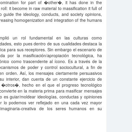
nomination for part of �other�, it has done in the
oll: it become in raw material to massification it full of
to guide the ideology, conducts, and society opinions,
creasing homogenization and integration of the humans
plió un rol fundamental en las culturas como
idades, esto pues dentro de sus cualidades destaca la
nifica para sus receptores. Sin embargo el escenario de
ada por la masificación/apropiación tecnológica, ha
ónico como trascendente al ícono. Es a través de la
anismos de poder y control sociocultural, a fin de
en orden. Así, los mensajes ciertamente persuasivos
 interior, dan cuenta de un constante ejercicio de
e �otros�, hecho en el que el progreso tecnológico
convierte en la materia prima para masificar mensajes
imo es guiar/moldear ideologías, conductas y opiniones
ior lo podemos ver reflejado en una cada vez mayor
 imaginaria-creativa de los seres humanos en su