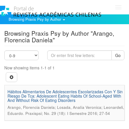
Toggl
navig
Browsing Praxis Psy by Author
Browsing Praxis Psy by Author "Arango,
Florencia Daniela"
Go
Now showing items 1-1 of 1
Hábitos Alimentarios De Adolescentes Escolarizadas Con Y Sin
Riesgo De Tca: Adolescent Eating Habits Of School-Aged With
And Without Risk Of Eating Disorders
Arango, Florencia Daniela; Losada, Analía Veronica; Leonardeli,
.
Eduardo
Praxispsi; No. 29 (18): I Semestre 2016; 27-54