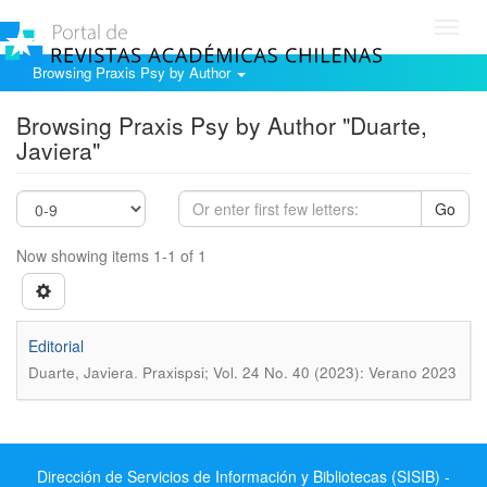
Toggl
navig
Browsing Praxis Psy by Author
Browsing Praxis Psy by Author "Duarte,
Javiera"
Go
Now showing items 1-1 of 1
Editorial
.
Duarte, Javiera
Praxispsi; Vol. 24 No. 40 (2023): Verano 2023
Dirección de Servicios de Información y Bibliotecas (SISIB) -