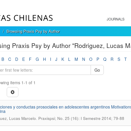
JOURNALS
Browsing Praxis Psy by Author
ing Praxis Psy by Author "Rodriguez, Lucas M
B
C
D
E
F
G
H
I
J
K
L
M
N
O
P
Q
R
S
T
Go
wing items 1-1 of 1
ciones y conductas prosociales en adolescentes argentinos Motivations
ina
.
uez, Lucas Marcelo
Praxispsi; No. 25 (16): I Semestre 2014; 79-88