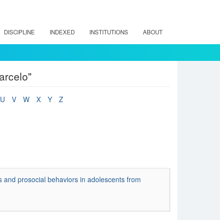
DISCIPLINE
INDEXED
INSTITUTIONS
ABOUT
arcelo"
U
V
W
X
Y
Z
 and prosocial behaviors in adolescents from