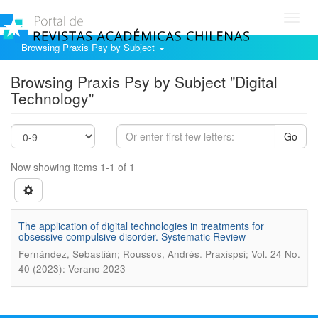
Toggl
navig
Browsing Praxis Psy by Subject
Browsing Praxis Psy by Subject "Digital
Technology"
Go
Now showing items 1-1 of 1
The application of digital technologies in treatments for
obsessive compulsive disorder. Systematic Review
.
Fernández, Sebastián; Roussos, Andrés
Praxispsi; Vol. 24 No.
40 (2023): Verano 2023