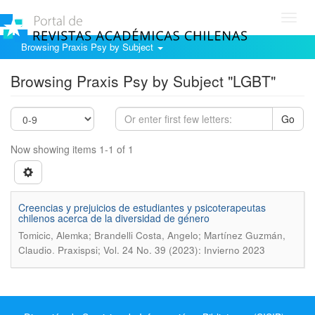
Toggl
navig
Browsing Praxis Psy by Subject
Browsing Praxis Psy by Subject "LGBT"
Go
Now showing items 1-1 of 1
Creencias y prejuicios de estudiantes y psicoterapeutas
chilenos acerca de la diversidad de género
Tomicic, Alemka; Brandelli Costa, Angelo; Martínez Guzmán,
.
Claudio
Praxispsi; Vol. 24 No. 39 (2023): Invierno 2023