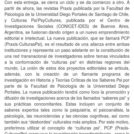
Con esta entrega, se cierra un ciclo y se da comienzo a otro. A
partir de ahora, las revistas Praxis publicada por la Facultad de
Psicología de la Universidad Diego Portales de Santiago de Chile,
y Culturas Psi/PsyCultures, publicada por el Centro de
Investigaciones Sociales (CONICET-IDES) de Buenos Aires,
Argentina, se fusionan dando origen a un nuevo emprendimiento
editorial e intelectual. La nueva publicación, que se llamará PCP
(Praxis-CulturasPsi), es el resultado de una alianza entre ambas
instituciones y representa un paso adelante en la constitución de
una red transnacional de investigadores sobre temas vinculados
a la conformación de “culturas psi” en distintas regiones del
mundo. La unión de estos dos proyectos editoriales se articula,
además, con la creación de un flamante programa de
investigación en Historia y Teorías Críticas de los Saberes Psi por
parte de la Facultad de Psicología de la Universidad Diego
Portales. La nueva publicación tendrá como foco la promoción y
difusión de investigaciones acerca de los llamados “saberes psi” y
sus prácticas concomitantes. Estas incluyen un conjunto de
saberes expertos tales como la psiquiatría, el psicoanálisis, la
psicología, las neurociencias y las ciencias cognitivas, así como
también sus “desbordes” culturales más amplios. Por este motivo,
preferimos utilizar el concepto de “culturas psi”. PCP (Praxis-
CulturasPsi) promueve la investigación transdisciplinaria –como lo