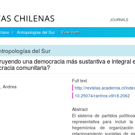
JOURNALS
tiano
Antropologías del Sur
View Item
tropologías del Sur
ruyendo una democracia más sustantiva e integral 
racia comunitaria?
Full text
, Andrea
http://revistas.academia.cl/inde
10.25074/rantros.v9i18.2062
Abstract
El sistema de partidos políti
representativa para incluir l
hegemónica de organización
relacionamiento surgidas de es