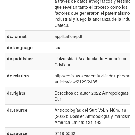
a través de datos etnográficos y testimoni
que revelan tanto el proceso como los
factores que generaron el paternalismo
industrial y luego la añoranza de la industr
Catecu.
dc.format
application/pdf
dc.language
spa
dc.publisher
Universidad Academia de Humanismo
Cristiano
dc.relation
http://revistas.academia.cl/index.php/rantr
article/view/2129/2485
dc.rights
Derechos de autor 2022 Antropologías de
Sur
dc.source
Antropologías del Sur; Vol. 9 Núm. 18
(2022): Dossier Antropología y marxismo 
América Latina; 121-143
dc.source
0719-5532