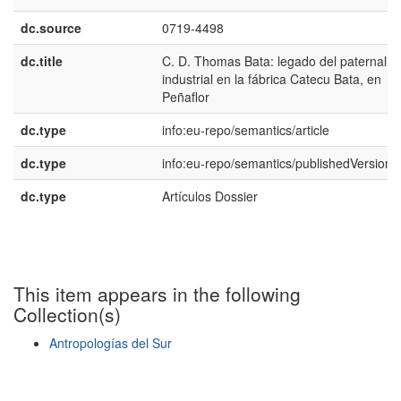
dc.source
0719-4498
dc.title
C. D. Thomas Bata: legado del paternali
industrial en la fábrica Catecu Bata, en
Peñaflor
dc.type
info:eu-repo/semantics/article
dc.type
info:eu-repo/semantics/publishedVersion
dc.type
Artículos Dossier
This item appears in the following
Collection(s)
Antropologías del Sur
Show simple item record