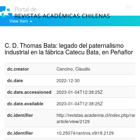
Toggl
navig
View Item
Show simple item record
C. D. Thomas Bata: legado del paternalismo
industrial en la fábrica Catecu Bata, en Peñaflor
dc.creator
Cancino, Claudio
dc.date
2022-12-30
dc.date.accessioned
2023-01-04T12:38:25Z
dc.date.available
2023-01-04T12:38:25Z
dc.identifier
http://revistas.academia.cl/index.php/rantr
article/view/2129
dc.identifier
10.25074/rantros.v9i18.2129