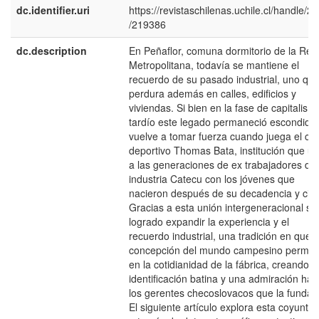
dc.identifier.uri
https://revistaschilenas.uchile.cl/handle/2
/219386
dc.description
En Peñaflor, comuna dormitorio de la Reg
Metropolitana, todavía se mantiene el
recuerdo de su pasado industrial, uno qu
perdura además en calles, edificios y
viviendas. Si bien en la fase de capitalism
tardío este legado permaneció escondido,
vuelve a tomar fuerza cuando juega el clu
deportivo Thomas Bata, institución que u
a las generaciones de ex trabajadores de 
industria Catecu con los jóvenes que
nacieron después de su decadencia y cier
Gracias a esta unión intergeneracional se
logrado expandir la experiencia y el
recuerdo industrial, una tradición en que l
concepción del mundo campesino perme
en la cotidianidad de la fábrica, creando 
identificación batina y una admiración hac
los gerentes checoslovacos que la fundar
El siguiente artículo explora esta coyuntur