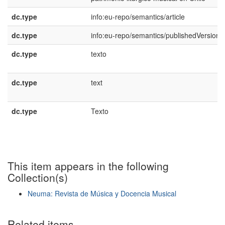
dc.type
info:eu-repo/semantics/article
dc.type
info:eu-repo/semantics/publishedVersion
dc.type
texto
dc.type
text
dc.type
Texto
This item appears in the following
Collection(s)
Neuma: Revista de Música y Docencia Musical
Show simple item record
Related items