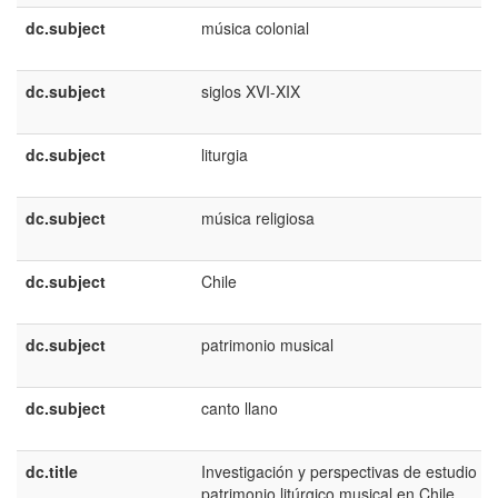
dc.subject
música colonial
dc.subject
siglos XVI-XIX
dc.subject
liturgia
dc.subject
música religiosa
dc.subject
Chile
dc.subject
patrimonio musical
dc.subject
canto llano
dc.title
Investigación y perspectivas de estudio de
patrimonio litúrgico musical en Chile