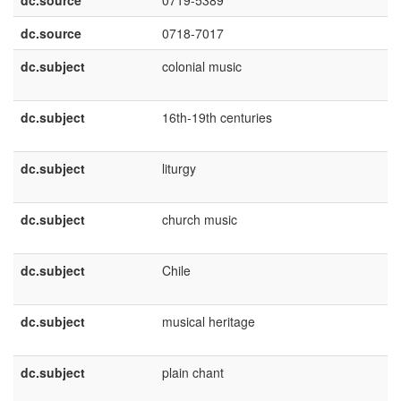
dc.source
0719-5389
dc.source
0718-7017
dc.subject
colonial music
dc.subject
16th-19th centuries
dc.subject
liturgy
dc.subject
church music
dc.subject
Chile
dc.subject
musical heritage
dc.subject
plain chant