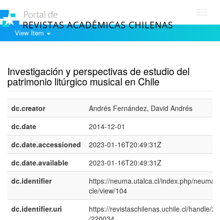
Toggl
navig
View Item
Show simple item record
Investigación y perspectivas de estudio del
patrimonio litúrgico musical en Chile
dc.creator
Andrés Fernández, David Andrés
dc.date
2014-12-01
dc.date.accessioned
2023-01-16T20:49:31Z
dc.date.available
2023-01-16T20:49:31Z
dc.identifier
https://neuma.utalca.cl/index.php/neuma/a
cle/view/104
dc.identifier.uri
https://revistaschilenas.uchile.cl/handle/2
/220034