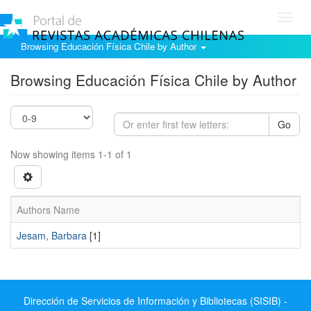
Toggl
navig
Browsing Educación Física Chile by Author
Browsing Educación Física Chile by Author
Go
Now showing items 1-1 of 1
Authors Name
Jesam, Barbara
[1]
Dirección de Servicios de Información y Bibliotecas (SISIB) -