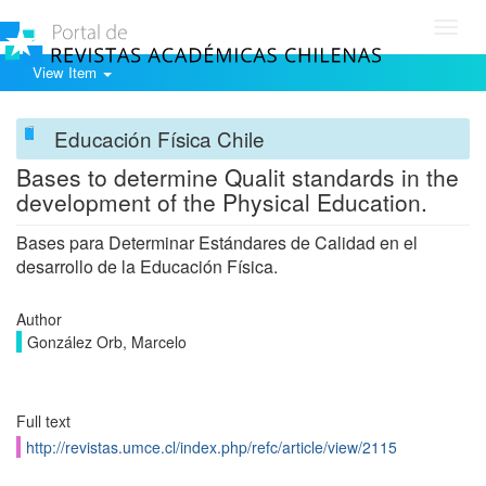
Toggl
navig
View Item
Educación Física Chile
Bases to determine Qualit standards in the
development of the Physical Education.
Bases para Determinar Estándares de Calidad en el
desarrollo de la Educación Física.
Author
González Orb, Marcelo
Full text
http://revistas.umce.cl/index.php/refc/article/view/2115