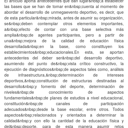
El artículo aporta antecedentes que dan lugar&nbsp;a establecer
las bases que se han de tomar en&nbsp;cuenta al momento de
abordar el desarrollo de unmegaevento deportivo, es decir, que
de esta particular&nbsp;mirada, antes de asumir su organización,
se&nbsp;deben contemplar otros elementos importantes,
a&nbsp;efecto de contar con una base selectiva más
amplia&nbsp;de agentes participantes, pero a partir de
una&nbsp;mejora de la calidad de educación física
desarrollada&nbsp;en la base, como constituyen los
establecimientos&nbsp;educacionales.En esta, se aportan
antecedentes del deber ser&nbsp;del desarrollo deportivo,
asumiendo del punto de&nbsp;vista crítico constructivo, la
ejecución de diagnósticos&nbsp;de aspectos tales como, análisis
de infraestructura,&nbsp;determinación de intereses
deportivos,&nbsp;constitución de estructuras destinadas al
desarrollo&nbsp;y fomento del deporte, determinación de
niveles&nbsp;de conocimiento de aspectos
fundamentales&nbsp;de planes de estudios a nivel educacional,
constitución&nbsp;de canales de participación
adecuados&nbsp;desde la base escolar, entre otros. Todos
aspectos&nbsp;relacionados y orientados a determinar la
calidad&nbsp;y con ello la cantidad de la educación física y
del&nbsp;deporte, para de esta manera asumir retos