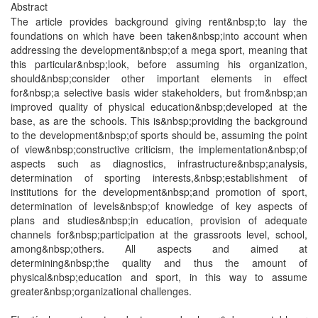
Abstract
The article provides background giving rent&nbsp;to lay the
foundations on which have been taken&nbsp;into account when
addressing the development&nbsp;of a mega sport, meaning that
this particular&nbsp;look, before assuming his organization,
should&nbsp;consider other important elements in effect
for&nbsp;a selective basis wider stakeholders, but from&nbsp;an
improved quality of physical education&nbsp;developed at the
base, as are the schools. This is&nbsp;providing the background
to the development&nbsp;of sports should be, assuming the point
of view&nbsp;constructive criticism, the implementation&nbsp;of
aspects such as diagnostics, infrastructure&nbsp;analysis,
determination of sporting interests,&nbsp;establishment of
institutions for the development&nbsp;and promotion of sport,
determination of levels&nbsp;of knowledge of key aspects of
plans and studies&nbsp;in education, provision of adequate
channels for&nbsp;participation at the grassroots level, school,
among&nbsp;others. All aspects and aimed at
determining&nbsp;the quality and thus the amount of
physical&nbsp;education and sport, in this way to assume
greater&nbsp;organizational challenges.