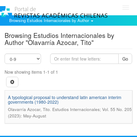
Toggl
navig
Browsing Estudios Internacionales by Author
Browsing Estudios Internacionales by
Author "Olavarría Azocar, Tito"
Go
Now showing items 1-1 of 1
A typological proposal to understand latin american interim
governments (1980-2022)
.
Olavarría Azocar, Tito
Estudios Internacionales; Vol. 55 No. 205
(2023): May-August