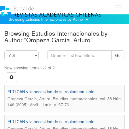
Toggl
navig
Browsing Estudios Internacionales by Author
Browsing Estudios Internacionales by
Author "Oropeza García, Arturo"
Go
Now showing items 1-2 of 2
El TLCAN y la necesidad de su replanteamiento
.
Oropeza García, Arturo
Estudios Internacionales; Vol. 38 Núm.
149 (2005): Abril - Junio; p. 67-76
El TLCAN y la necesidad de su replanteamiento
.
Oropeza García, Arturo
Estudios Internacionales; Vol. 38 No.