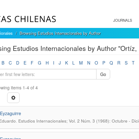
JOURNALS
ionales
Browsing Estudios Internacionales by Author
ing Estudios Internacionales by Author "Ortíz,
B
C
D
E
F
G
H
I
J
K
L
M
N
O
P
Q
R
S
T
Go
wing items 1-4 of 4
Eyzaguirre
.
 Eduardo
Estudios Internacionales; Vol. 2 Núm. 3 (1968): Octubre - Di