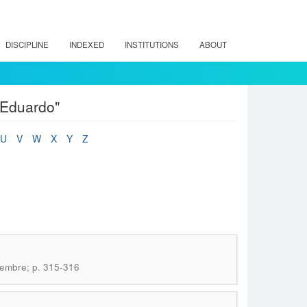
DISCIPLINE
INDEXED
INSTITUTIONS
ABOUT
 Eduardo"
U
V
W
X
Y
Z
ciembre; p. 315-316