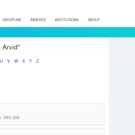
DISCIPLINE
INDEXED
INSTITUTIONS
ABOUT
 Arvid"
U
V
W
X
Y
Z
 p. 293-306