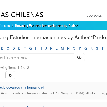
JOURNALS
ionales
Browsing Estudios Internacionales by Author
ing Estudios Internacionales by Author "Pardo,
B
C
D
E
F
G
H
I
J
K
L
M
N
O
P
Q
R
S
T
Go
wing items 1-2 of 2
acio oceánico y la humanidad
.
 Arvid
Estudios Internacionales; Vol. 17 Núm. 66 (1984): Abril - Junio;