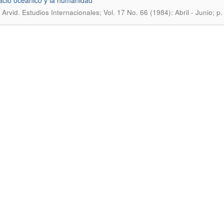
acio oceánico y la humanidad
.
 Arvid
Estudios Internacionales; Vol. 17 No. 66 (1984): Abril - Junio; p