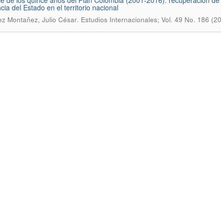
e de los quince años del Plan Colombia (2001-2016): recuperación de l
cia del Estado en el territorio nacional
.
z Montañez, Julio César
Estudios Internacionales; Vol. 49 No. 186 (2