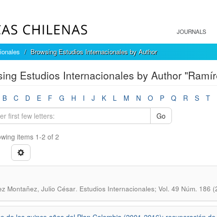
JOURNALS
ionales
Browsing Estudios Internacionales by Author
ing Estudios Internacionales by Author "Ramír
B
C
D
E
F
G
H
I
J
K
L
M
N
O
P
Q
R
S
T
Go
wing items 1-2 of 2
.
z Montañez, Julio César
Estudios Internacionales; Vol. 49 Núm. 186 (