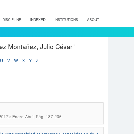
DISCIPLINE
INDEXED
INSTITUTIONS
ABOUT
ez Montañez, Julio César"
U
V
W
X
Y
Z
2017): Enero-Abril; Pág. 187-206