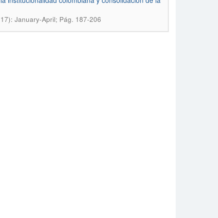
a institucionalidad colombiana y consolidación de la
017): January-April; Pág. 187-206