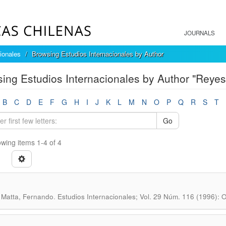
JOURNALS
ionales
Browsing Estudios Internacionales by Author
ing Estudios Internacionales by Author "Reyes
B
C
D
E
F
G
H
I
J
K
L
M
N
O
P
Q
R
S
T
Go
wing items 1-4 of 4
.
Matta, Fernando
Estudios Internacionales; Vol. 29 Núm. 116 (1996): 