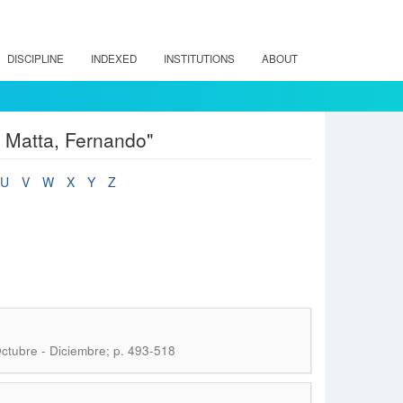
DISCIPLINE
INDEXED
INSTITUTIONS
ABOUT
 Matta, Fernando"
U
V
W
X
Y
Z
Octubre - Diciembre; p. 493-518