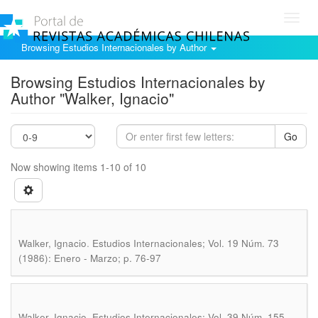
Toggl
navig
Browsing Estudios Internacionales by Author
Browsing Estudios Internacionales by
Author "Walker, Ignacio"
Go
Now showing items 1-10 of 10
.
Walker, Ignacio
Estudios Internacionales; Vol. 19 Núm. 73
(1986): Enero - Marzo; p. 76-97
.
Walker, Ignacio
Estudios Internacionales; Vol. 39 Núm. 155