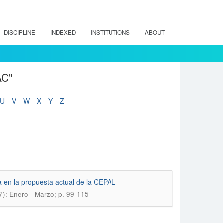
DISCIPLINE
INDEXED
INSTITUTIONS
ABOUT
AC"
U
V
W
X
Y
Z
a en la propuesta actual de la CEPAL
7): Enero - Marzo; p. 99-115