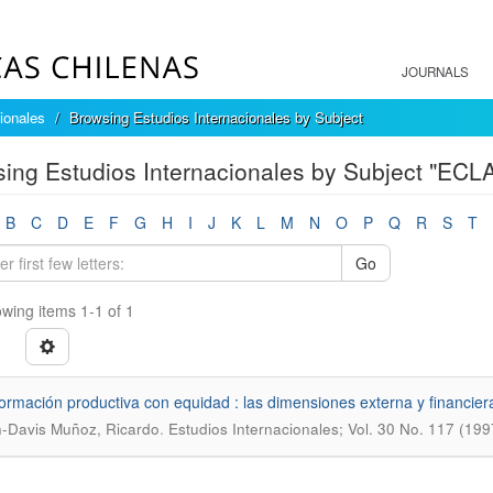
JOURNALS
ionales
Browsing Estudios Internacionales by Subject
ing Estudios Internacionales by Subject "ECL
B
C
D
E
F
G
H
I
J
K
L
M
N
O
P
Q
R
S
T
Go
wing items 1-1 of 1
ormación productiva con equidad : las dimensiones externa y financier
.
-Davis Muñoz, Ricardo
Estudios Internacionales; Vol. 30 No. 117 (199