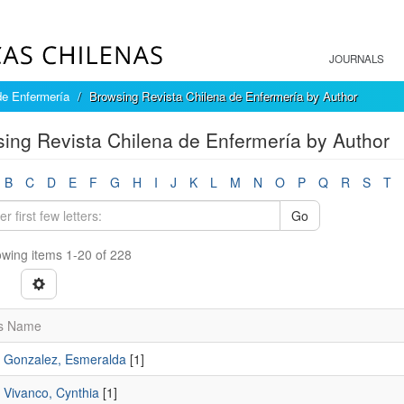
JOURNALS
de Enfermería
Browsing Revista Chilena de Enfermería by Author
ing Revista Chilena de Enfermería by Author
B
C
D
E
F
G
H
I
J
K
L
M
N
O
P
Q
R
S
T
Go
wing items 1-20 of 228
s Name
 Gonzalez, Esmeralda
[1]
 Vivanco, Cynthia
[1]