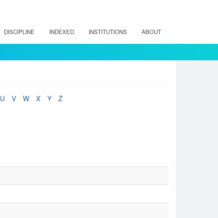
DISCIPLINE
INDEXED
INSTITUTIONS
ABOUT
U
V
W
X
Y
Z