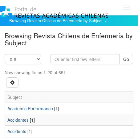
Toggl
navig
Browsing Revista Chilena de Enfermería by Subject
Browsing Revista Chilena de Enfermería by
Subject
Go
Now showing items 1-20 of 651
Subject
Academic Performance
[1]
Accidentes
[1]
Accidents
[1]