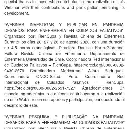
special thanks to those who contributed to the realization of this
Webinar with their contributions and participation, enriching its
development.
“WEBINAR INVESTIGAR Y PUBLICAR EN PANDEMIA:
DESAFÍOS PARA ENFERMERÍA EN CUIDADOS PALIATIVOS”
Organizado por: RienCupa y Revista Chilena de Enfermería
Durante los días 26, 27 y 28 de agosto 2020, con una duración
de 4,5 horas cronológicas. Directora Denisse Parra-Giordano.
Editora Revista Chilena de Enfermería. Departamento de
Enfermería Universidad de Chile. Coordinadora Red Internacional
de Cuidados Paliativos – RienCupa. https://orcid.org/0000-0002-
9439-2679 Coordinadora Maricarmen Alfaro Rodríguez.
Coordinadora ONCO-Salud. Perú. Coordinadora Red
Internacional de Cuidados Paliativos – RienCupa.
https://orcid.org/0000-0002-2551-7327 Agradecimientos Un
especial agradecimiento a quienes contribuyeron a la realización
de este Webinar con sus aportes y participación, enriqueciendo el
desarrollo de este.
"WEBINAR PESQUISA E PUBLICAÇÃO NA PANDEMIA:
DESAFIOS PARA A ENFERMAGEM EM CUIDADOS PALIATIVOS"
Organizado por: RienCupa y Revista Chilena de Enfermería