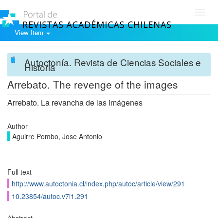
Toggl
navig
View Item
Autoctonía. Revista de Ciencias Sociales e
Historia
Arrebato. The revenge of the images
Arrebato. La revancha de las imágenes
Author
Aguirre Pombo, Jose Antonio
Full text
http://www.autoctonia.cl/index.php/autoc/article/view/291
10.23854/autoc.v7i1.291