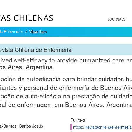
JOURNALS
de Enfermería
View Item
vista Chilena de Enfermería
ived self-efficacy to provide humanized care a
s Aires, Argentina
pción de autoeficacia para brindar cuidados h
iantes y personal de enfermería de Buenos Air
pção de auto-eficácia na prestação de cuidad
al de enfermagem em Buenos Aires, Argentin
Full text
-Barrios, Carlos Jesús
https://revistachilenaenfermeri