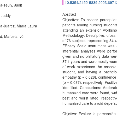
10.5354/2452-5839.2023.6971
a-Teuly, Judit
Abstract
, Juddy
Objective: To assess perceptions
patients among nursing students
a Juarez, María Laura
attending an extension workshop
Methodology: Descriptive, cross-
d, Marcela Ivón
of 76 subjects, representing 84.4
Efficacy Scale instrument was 
inferential analyses were perf
given and no philiatory data we
37.1 years and were mostly women
of work experience. An associa
student, and having a bachelo
empathy (p = 0.028), confidence 
(p = 0.037), respectively. Posit
identified. Conclusions: Moderate
humanized care were found, wit
best and worst rated, respective
humanized care to avoid deperson
Objetivo: Evaluar la percepción