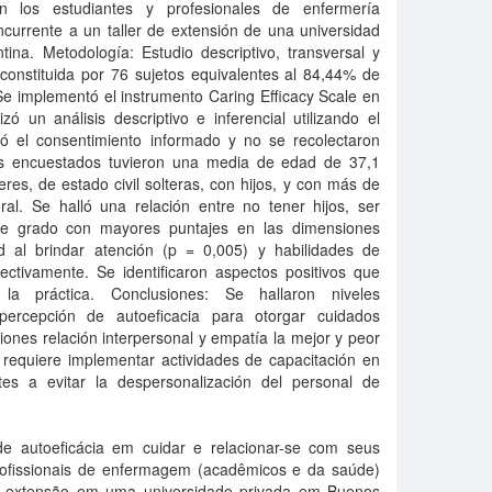
n los estudiantes y profesionales de enfermería
ncurrente a un taller de extensión de una universidad
ina. Metodología: Estudio descriptivo, transversal y
 constituida por 76 sujetos equivalentes al 84,44% de
 Se implementó el instrumento Caring Efficacy Scale en
ó un análisis descriptivo e inferencial utilizando el
tó el consentimiento informado y no se recolectaron
 Los encuestados tuvieron una media de edad de 37,1
es, de estado civil solteras, con hijos, y con más de
ral. Se halló una relación entre no tener hijos, ser
 de grado con mayores puntajes en las dimensiones
d al brindar atención (p = 0,005) y habilidades de
ectivamente. Se identificaron aspectos positivos que
la práctica. Conclusiones: Se hallaron niveles
ercepción de autoeficacia para otorgar cuidados
ones relación interpersonal y empatía la mejor y peor
 requiere implementar actividades de capacitación en
es a evitar la despersonalización del personal de
de autoeficácia em cuidar e relacionar-se com seus
rofissionais de enfermagem (acadêmicos e da saúde)
de extensão em uma universidade privada em Buenos