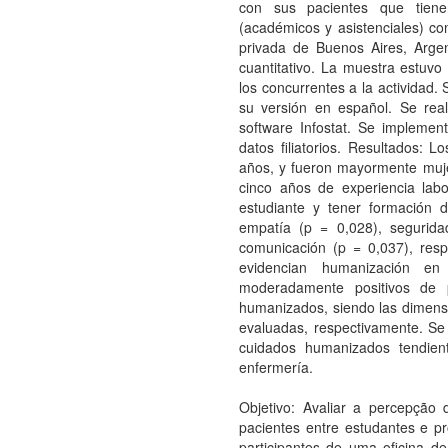
con sus pacientes que tiene
(académicos y asistenciales) co
privada de Buenos Aires, Argent
cuantitativo. La muestra estuvo
los concurrentes a la actividad.
su versión en español. Se realiz
software Infostat. Se implemen
datos filiatorios. Resultados:
años, y fueron mayormente mujer
cinco años de experiencia labo
estudiante y tener formación
empatía (p = 0,028), segurida
comunicación (p = 0,037), resp
evidencian humanización en 
moderadamente positivos de p
humanizados, siendo las dimensi
evaluadas, respectivamente. Se
cuidados humanizados tendient
enfermería.
Objetivo: Avaliar a percepção 
pacientes entre estudantes e p
participantes de uma oficina 