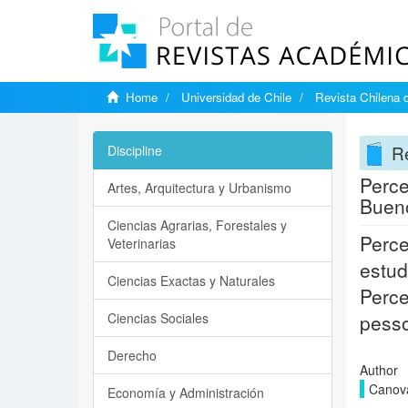
Home
Universidad de Chile
Revista Chilena 
Re
Discipline
Perce
Artes, Arquitectura y Urbanismo
Bueno
Ciencias Agrarias, Forestales y
Perce
Veterinarias
estud
Ciencias Exactas y Naturales
Perce
Ciencias Sociales
pesso
Derecho
Author
Canova
Economía y Administración