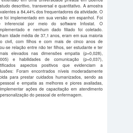
studo descritivo, transversal e quantitativo. A amostra
ivalentes a 84,44% dos frequentadores da atividade. O
ale foi implementado em sua versão em espanhol. Foi
 e inferencial por meio do software Infostat. O
implementado e nenhum dado filiado foi coletado.
nham idade média de 37,1 anos, eram em sua maioria
ado civil, com filhos e com mais de cinco anos de
ou-se relação entre não ter filhos, ser estudante e ter
mais elevados nas dimensões empatia (p=0,028),
005) e habilidades de comunicação (p=0,037),
tificados aspectos positivos que evidenciam a
clusões: Foram encontrados níveis moderadamente
cebida para prestar cuidados humanizados, sendo as
rpessoal e empatia as melhores e piores avaliadas,
o implementar ações de capacitação em atendimento
spersonalização do pessoal de enfermagem.