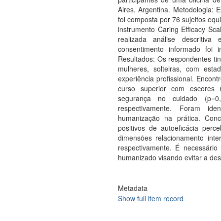
Aires, Argentina. Metodologia: E
foi composta por 76 sujeitos equ
instrumento Caring Efficacy Sc
realizada análise descritiva
consentimento informado foi 
Resultados: Os respondentes ti
mulheres, solteiras, com est
experiência profissional. Encontr
curso superior com escores 
segurança no cuidado (p=0,
respectivamente. Foram iden
humanização na prática. Con
positivos de autoeficácia per
dimensões relacionamento inte
respectivamente. É necessári
humanizado visando evitar a de
Metadata
Show full item record