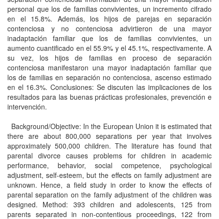
personal que los de familias convivientes, un incremento cifrado
en el 15.8%. Además, los hijos de parejas en separación
contenciosa y no contenciosa advirtieron de una mayor
inadaptación familiar que los de familias convivientes, un
aumento cuantificado en el 55.9% y el 45.1%, respectivamente. A
su vez, los hijos de familias en proceso de separación
contenciosa manifestaron una mayor inadaptación familiar que
los de familias en separación no contenciosa, ascenso estimado
en el 16.3%. Conclusiones: Se discuten las implicaciones de los
resultados para las buenas prácticas profesionales, prevención e
intervención.
Background/Objective: In the European Union it is estimated that
there are about 800,000 separations per year that involves
approximately 500,000 children. The literature has found that
parental divorce causes problems for children in academic
performance, behavior, social competence, psychological
adjustment, self-esteem, but the effects on family adjustment are
unknown. Hence, a field study in order to know the effects of
parental separation on the family adjustment of the children was
designed. Method: 393 children and adolescents, 125 from
parents separated in non-contentious proceedings, 122 from