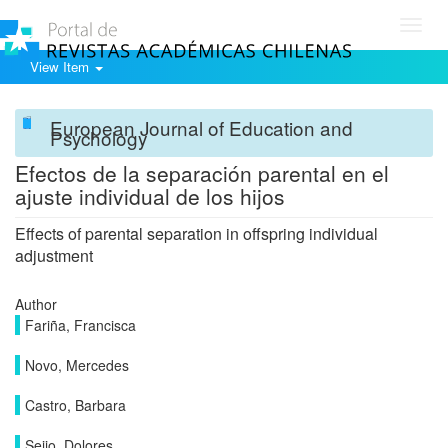
Toggl
navig
View Item
European Journal of Education and
Psychology
Efectos de la separación parental en el
ajuste individual de los hijos
Effects of parental separation in offspring individual
adjustment
Author
Fariña, Francisca
Novo, Mercedes
Castro, Barbara
Seijo, Dolores