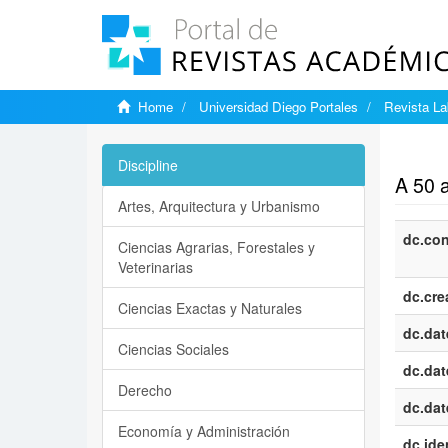
Home
Universidad Diego Portales
Revista La
Show si
Discipline
A 50 
Artes, Arquitectura y Urbanismo
dc.con
Ciencias Agrarias, Forestales y
Veterinarias
dc.cre
Ciencias Exactas y Naturales
dc.dat
Ciencias Sociales
dc.dat
Derecho
dc.dat
Economía y Administración
dc.iden