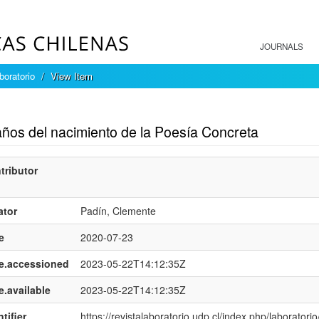
JOURNALS
boratorio
View Item
mple item record
años del nacimiento de la Poesía Concreta
tributor
ator
Padín, Clemente
e
2020-07-23
e.accessioned
2023-05-22T14:12:35Z
e.available
2023-05-22T14:12:35Z
tifier
https://revistalaboratorio.udp.cl/index.php/laboratorio