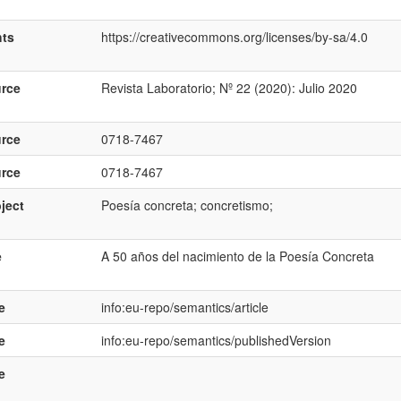
hts
https://creativecommons.org/licenses/by-sa/4.0
rce
Revista Laboratorio; Nº 22 (2020): Julio 2020
rce
0718-7467
rce
0718-7467
ject
Poesía concreta; concretismo;
e
A 50 años del nacimiento de la Poesía Concreta
e
info:eu-repo/semantics/article
e
info:eu-repo/semantics/publishedVersion
e