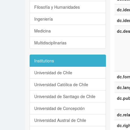
Filosofía y Humanidades
dc.iden
Ingeniería
dc.iden
Medicina
dc.des
Multidisciplinarias
Institutions
Universidad de Chile
dc.for
Universidad Católica de Chile
dc.la
Universidad de Santiago de Chile
dc.pub
Universidad de Concepción
dc.rel
Universidad Austral de Chile
dc.rig