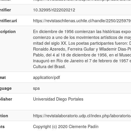
tifier
10.32995/rl222020212
tifier.uri
https://revistaschilenas.uchile.cl/handle/2250/225979
cription
En diciembre de 1956 comienzan las históricas expos
comienzo a uno de los movimientos artísticos de m
mitad del siglo XX. Los poetas participantes fueron:
Ronaldo Azeredo, Ferreira Gullar y Wlademir Dias-Pi
Pablo, del 4 al 18 de diciembre de 1956, en el Mus
inauguró en Río de Janeiro el 7 de febrero de 1957 
Cultura del Brasil.
mat
application/pdf
nguage
spa
lisher
Universidad Diego Portales
ation
https://revistalaboratorio.udp.cl/index.php/laboratorio
hts
Copyright (c) 2020 Clemente Padín