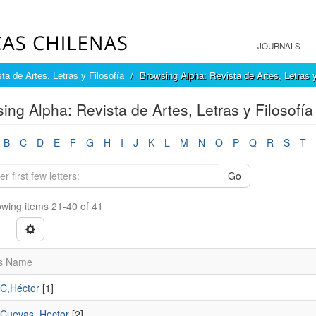
JOURNALS
ta de Artes, Letras y Filosofía
Browsing Alpha: Revista de Artes, Letras y
ing Alpha: Revista de Artes, Letras y Filosofía
B
C
D
E
F
G
H
I
J
K
L
M
N
O
P
Q
R
S
T
Go
wing items 21-40 of 41
s Name
 C,Héctor
[1]
 Cuevas, Hector
[2]