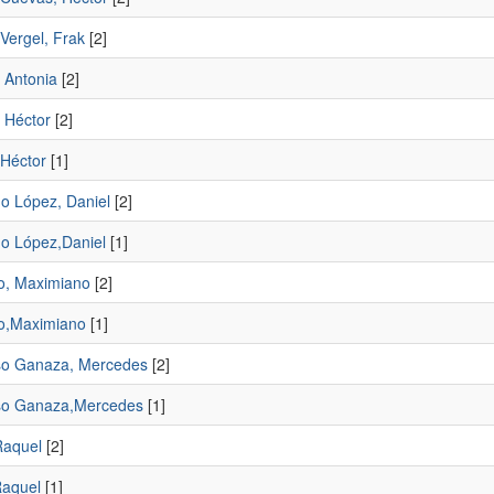
Vergel, Frak
[2]
 Antonia
[2]
 Héctor
[2]
,Héctor
[1]
o López, Daniel
[2]
o López,Daniel
[1]
o, Maximiano
[2]
o,Maximiano
[1]
so Ganaza, Mercedes
[2]
so Ganaza,Mercedes
[1]
 Raquel
[2]
,Raquel
[1]