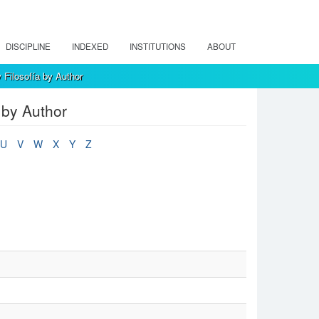
DISCIPLINE
INDEXED
INSTITUTIONS
ABOUT
 Filosofía by Author
 by Author
U
V
W
X
Y
Z