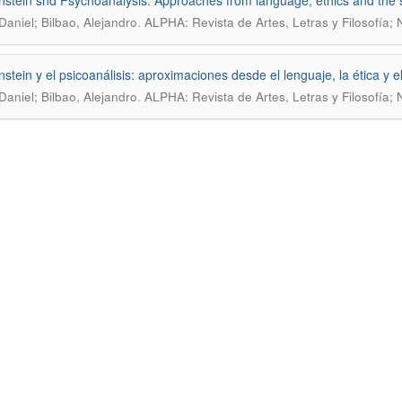
nstein snd Psychoanalysis: Approaches from language, ethics and the 
.
 Daniel; Bilbao, Alejandro
ALPHA: Revista de Artes, Letras y Filosofía; 
nstein y el psicoanálisis: aproximaciones desde el lenguaje, la ética y el
.
 Daniel; Bilbao, Alejandro
ALPHA: Revista de Artes, Letras y Filosofía;