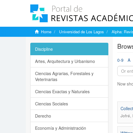
Home
Universidad de Los Lagos
Alpha: Revis
Brows
Discipline
0-9
A
Artes, Arquitectura y Urbanismo
Ciencias Agrarias, Forestales y
Veterinarias
Now sho
Ciencias Exactas y Naturales
Ciencias Sociales
Collec
Derecho
Jofré,
Economía y Administración