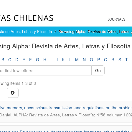
JOURNALS
ta de Artes, Letras y Filosofía
Browsing Alpha: Revista de Artes, Letras y
ing Alpha: Revista de Artes, Letras y Filosofía 
B
C
D
E
F
G
H
I
J
K
L
M
N
O
P
Q
R
S
T
Go
wing items 1-3 of 3
tive memory, unconscious transmission, and regulations: on the probl
.
 Daniel
ALPHA: Revista de Artes, Letras y Filosofía; N°58 Volumen I 2