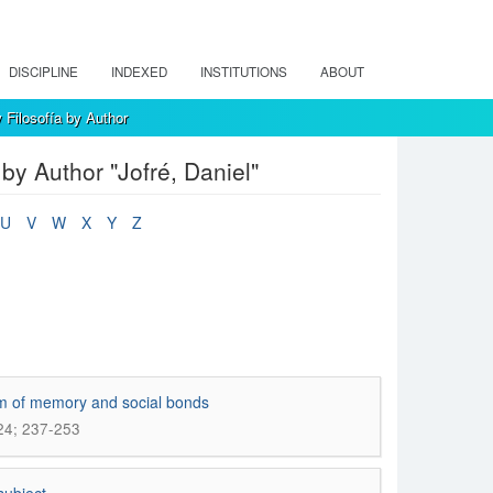
DISCIPLINE
INDEXED
INSTITUTIONS
ABOUT
 Filosofía by Author
by Author "Jofré, Daniel"
U
V
W
X
Y
Z
em of memory and social bonds
024; 237-253