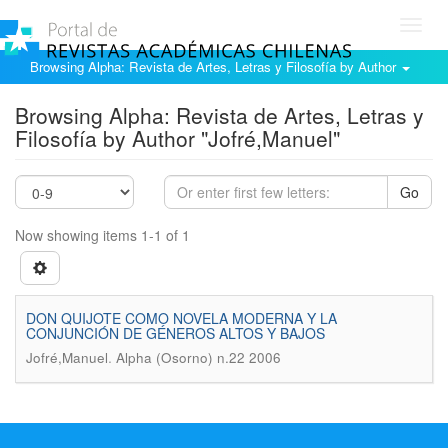
Toggl
navig
Browsing Alpha: Revista de Artes, Letras y Filosofía by Author
Browsing Alpha: Revista de Artes, Letras y
Filosofía by Author "Jofré,Manuel"
Go
Now showing items 1-1 of 1
DON QUIJOTE COMO NOVELA MODERNA Y LA
CONJUNCIÓN DE GÉNEROS ALTOS Y BAJOS
.
Jofré,Manuel
Alpha (Osorno) n.22 2006