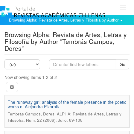
Toggl
navig
Browsing Alpha: Revista de Artes, Letras y Filosofía by Author
Browsing Alpha: Revista de Artes, Letras y
Filosofía by Author "Tembrás Campos,
Dores"
Go
Now showing items 1-2 of 2
The runaway girl: analysis of the female presence in the poetic
works of Alejandra Pizarnik
.
Tembrás Campos, Dores
ALPHA: Revista de Artes, Letras y
Filosofía; Núm. 22 (2006): Julio; 89-108