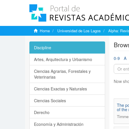
Home
Universidad de Los Lagos
Alpha: Revis
Brows
Discipline
0-9
A
Artes, Arquitectura y Urbanismo
Ciencias Agrarias, Forestales y
Veterinarias
Now sho
Ciencias Exactas y Naturales
Ciencias Sociales
The po
of the 
Derecho
Timme
Economía y Administración