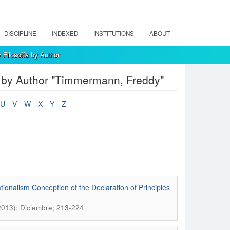
DISCIPLINE
INDEXED
INSTITUTIONS
ABOUT
 Filosofía by Author
ía by Author "Timmermann, Freddy"
U
V
W
X
Y
Z
ationalism Conception of the Declaration of Principles
(2013): Diciembre; 213-224