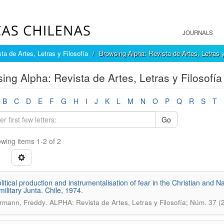
JOURNALS
ta de Artes, Letras y Filosofía
Browsing Alpha: Revista de Artes, Letras y
ing Alpha: Revista de Artes, Letras y Filosof
B
C
D
E
F
G
H
I
J
K
L
M
N
O
P
Q
R
S
T
Go
wing items 1-2 of 2
litical production and instrumentalisation of fear in the Christian and N
military Junta. Chile, 1974.
.
rmann, Freddy
ALPHA: Revista de Artes, Letras y Filosofía; Núm. 37 