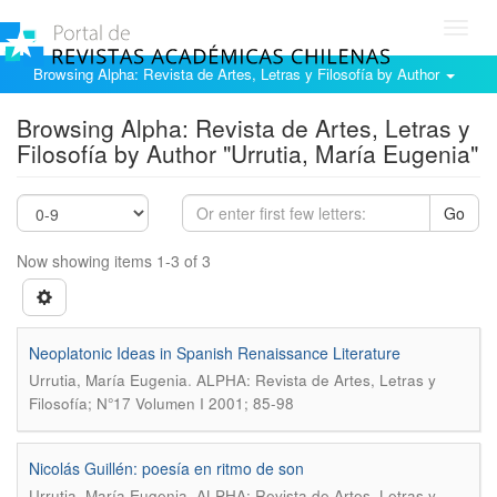
Toggl
navig
Browsing Alpha: Revista de Artes, Letras y Filosofía by Author
Browsing Alpha: Revista de Artes, Letras y
Filosofía by Author "Urrutia, María Eugenia"
Go
Now showing items 1-3 of 3
Neoplatonic Ideas in Spanish Renaissance Literature
.
Urrutia, María Eugenia
ALPHA: Revista de Artes, Letras y
Filosofía; N°17 Volumen I 2001; 85-98
Nicolás Guillén: poesía en ritmo de son
.
Urrutia, María Eugenia
ALPHA: Revista de Artes, Letras y