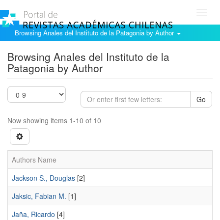
Toggl
navig
Browsing Anales del Instituto de la Patagonia by Author
Browsing Anales del Instituto de la
Patagonia by Author
Go
Now showing items 1-10 of 10
Authors Name
Jackson S., Douglas
[2]
Jaksic, Fabian M.
[1]
Jaña, Ricardo
[4]