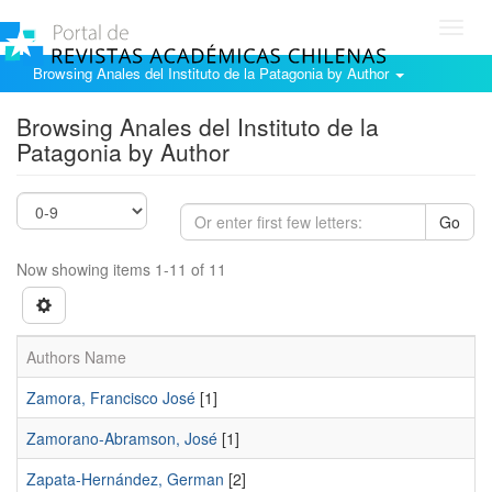
Toggl
navig
Browsing Anales del Instituto de la Patagonia by Author
Browsing Anales del Instituto de la
Patagonia by Author
Go
Now showing items 1-11 of 11
Authors Name
Zamora, Francisco José
[1]
Zamorano-Abramson, José
[1]
Zapata-Hernández, German
[2]