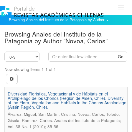
Toggl
navig
Browsing Anales del Instituto de la Patagonia by Author
Browsing Anales del Instituto de la
Patagonia by Author "Novoa, Carlos"
Go
Now showing items 1-1 of 1
Diversidad Florística, Vegetacional y de Hábitats en el
Archipiélago de los Chonos (Región de Aisén, Chile). Diversity
of the Flora, Vegetation and Habitats in the Chonos Archipelago
(Aisén Región, Chile).
Álvarez, Miguel; San Martín, Cristina; Novoa, Carlos; Toledo,
.
Gisela; Ramírez, Carlos
Anales del Instituto de la Patagonia;
Vol. 38 No. 1 (2010); 35-56