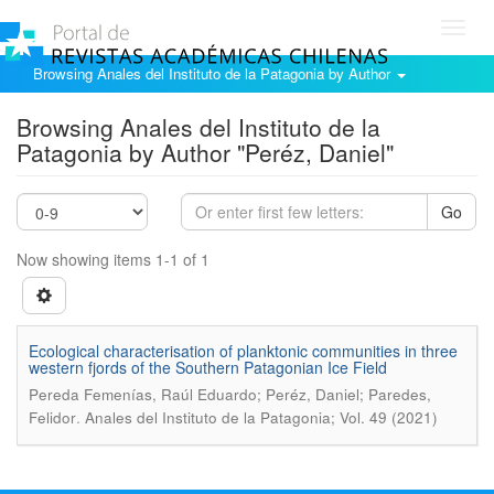
Toggl
navig
Browsing Anales del Instituto de la Patagonia by Author
Browsing Anales del Instituto de la
Patagonia by Author "Peréz, Daniel"
Go
Now showing items 1-1 of 1
Ecological characterisation of planktonic communities in three
western fjords of the Southern Patagonian Ice Field
Pereda Femenías, Raúl Eduardo; Peréz, Daniel; Paredes,
.
Felidor
Anales del Instituto de la Patagonia; Vol. 49 (2021)